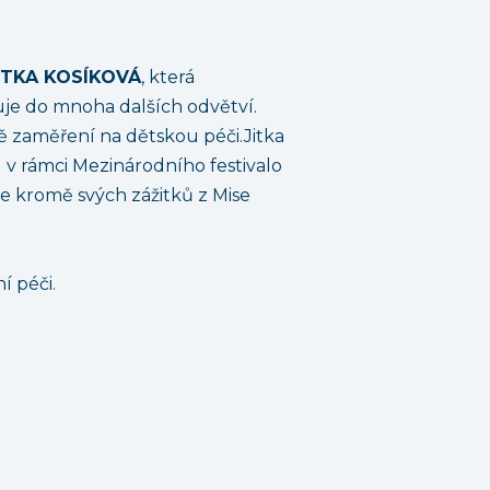
 JITKA KOSÍKOVÁ
, která
uje do mnoha dalších odvětví.
ně zaměření na dětskou péči.Jitka
 v rámci Mezinárodního festivalo
e kromě svých zážitků z Mise
í péči.