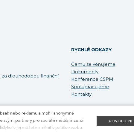
RYCHLÉ ODKAZY
Čemu se věnujeme
Dokumenty
za dlouhodobou finanční
Konference ČSPM
Spolupracujeme
Kontakty
 obsah nebo reklamu a mohli anonymně
Nastavení cookies
 svými partnery pro sociální média, inzerci
POVOLIT N
 kdykoliv jej můžete změnit v patičce webu.