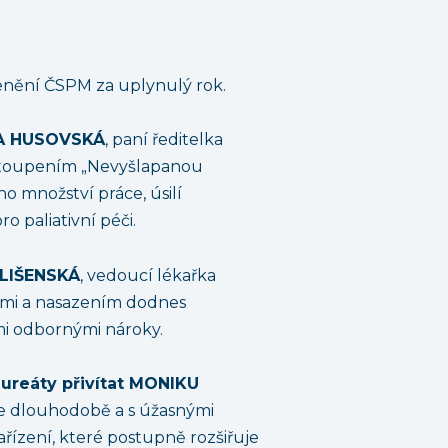
ocenění ČSPM za uplynulý rok.
AVA HUSOVSKÁ
, paní ředitelka
ystoupením „Nevyšlapanou
o množství práce, úsilí
 paliativní péči.
POLIŠENSKÁ
, vedoucí lékařka
stmi a nasazením dodnes
mi odbornými nároky.
aureáty přivítat MONIKU
 se dlouhodobě a s úžasnými
ařízení, které postupně rozšiřuje