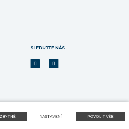
SLEDUJTE NÁS
Tento web běží na
solidpixels.
EZBYTNÉ
NASTAVENÍ
POVOLIT VŠE