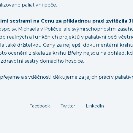
lizované paliativní péče.
mi sestrami na Cenu za příkladnou praxi zvítězila
ic sv. Michaela v Poličce, ale svými schopnostmi zasah
 do reálných a funkčních projektů v paliativní péči včet
ala také držitelkou Ceny za nejlepší dokumentární knihu
oto ocenění získala za knihu Břehy nejsou na dohled, kd
 zdravotní sestry domácího hospice.
ejeme a s vděčností děkujeme za jejich práci v paliativn
Facebook
Twitter
LinkedIn