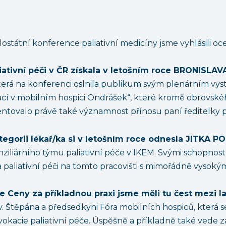
elostátní konference paliativní medicíny jsme vyhlásili 
iativní péči v ČR získala v letošním roce BRONISL
která na konferenci oslnila publikum svým plenárním v
vací v mobilním hospici Ondrášek“, které kromě obrovskéh
ntovalo právě také významnost přínosu paní ředitelky pro
tegorii lékař/ka si v letošním roce odnesla JITKA 
ziliárního týmu paliativní péče v IKEM. Svými schopno
 paliativní péči na tomto pracovišti s mimořádně vysoký
e Ceny za příkladnou praxi jsme měli tu čest mezi l
sv. Štěpána a předsedkyni Fóra mobilních hospiců, která
vokacie paliativní péče. Úspěšně a příkladně také vede z