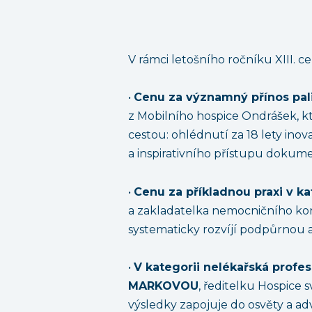
V rámci letošního ročníku XIII. c
•
Cenu za významný přínos pal
z Mobilního hospice Ondrášek, 
cestou: ohlédnutí za 18 lety ino
a inspirativního přístupu dokume
•
Cenu za příkladnou praxi v ka
a zakladatelka nemocničního kon
systematicky rozvíjí podpůrnou a
•
V kategorii nelékařská profes
MARKOVOU
, ředitelku Hospice 
výsledky zapojuje do osvěty a ad