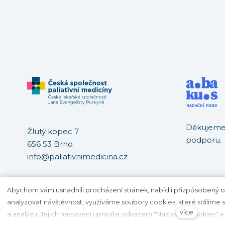
Děkujeme 
Žlutý kopec 7
podporu.
656 53 Brno
info@paliativnimedicina.cz
Abychom vám usnadnili procházení stránek, nabídli přizpůsobený
GDPR
analyzovat návštěvnost, využíváme soubory cookies, které sdílíme se
více
a analýzu. Jejich nastavení upravíte odkazem "Nastavení cookies" a