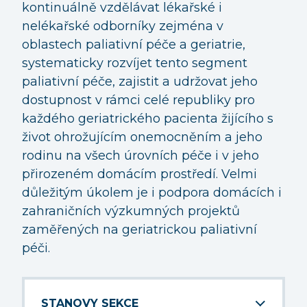
kontinuálně vzdělávat lékařské i
PAL
nelékařské odborníky zejména v
MO
oblastech paliativní péče a geriatrie,
SP
systematicky rozvíjet tento segment
PAL
paliativní péče, zajistit a udržovat jeho
SPI
dostupnost v rámci celé republiky pro
PAL
každého geriatrického pacienta žijícího s
život ohrožujícím onemocněním a jeho
ÚH
LŮ
rodinu na všech úrovních péče i v jeho
HO
přirozeném domácím prostředí. Velmi
důležitým úkolem je i podpora domácích i
PS
zahraničních výzkumných projektů
PAL
zaměřených na geriatrickou paliativní
ST
péči.
PAL
VZD
PAL
STANOVY SEKCE