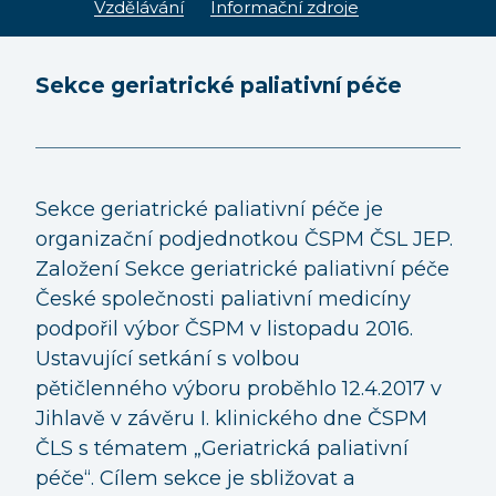
ST
Vzdělávání
Informační zdroje
ČL
Sekce geriatrické paliativní péče
EV
PAL
ČEMU
Sekce geriatrické paliativní péče je
ČAS
organizační podjednotkou ČSPM ČSL JEP.
ME
Založení Sekce geriatrické paliativní péče
DĚT
České společnosti paliativní medicíny
PÉ
podpořil výbor ČSPM v listopadu 2016.
GE
Ustavující setkání s volbou
PAL
pětičlenného výboru proběhlo 12.4.2017 v
Jihlavě v závěru I. klinického dne ČSPM
ETI
PÉČ
ČLS s tématem „Geriatrická paliativní
péče“. Cílem sekce je sbližovat a
NE