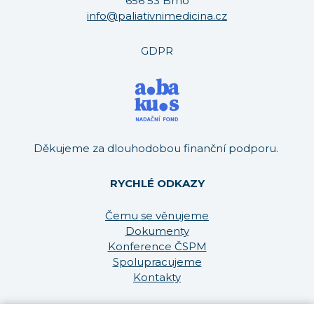
656 53 Brno
EAP
info@paliativnimedicina.cz
PR
GDPR
SPOL
ZÁŠ
Děkujeme za dlouhodobou finanční podporu.
RYCHLÉ ODKAZY
Čemu se věnujeme
Dokumenty
Konference ČSPM
Spolupracujeme
Kontakty
Nastavení cookies